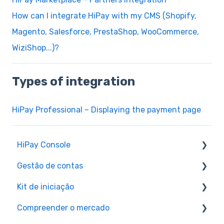
How can I integrate HiPay with my CMS (Shopify,
Magento, Salesforce, PrestaShop, WooCommerce,
WiziShop...)?
Types of integration
HiPay Professional – Displaying the payment page
HiPay Console
Gestão de contas
Pesquisa rápida
Kit de iniciação
Gestão dos favoritos
HiPay Marketplace – KYC/KYB documents and
bank information management
Compreender o mercado
Financial report management and detailed
HiPay Marketplace - Cash-out
information
Account management – General