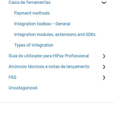
Caixa de ferramentas
HiPay Enterprise - Cash-in
Guides
Integração
Payment methods
Gestão das transações e informação detalhada
Integration toolbox – General
Gestão de contas e informação detalhada
Integration modules, extensions and SDKs
Pesquisa rápida por módulo
Types of integration
Accessibilidade e compatibilidade
Guia do utilizador para HiPay Professional
Pesquisa avançada
Anúncios técnicos e notas de lançamento
HiPay Professional for end users
Guia de apoio
FAQ
HiPay Professional for merchants
Policies and guidelines
Personalização do painel de instrumentos
Uncategorized
Scheduled maintenance operations
FAQ – Merchants
Análise por módulos
Release notes and updates
FAQ - End users
Personalização dos resultados da pesquisa
Service notifications